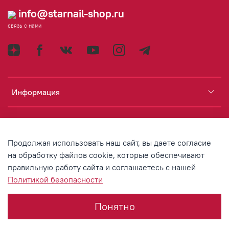
info@starnail-shop.ru
связь с нами
Информация
Каталог
Продолжая использовать наш сайт, вы даете согласие
Аккаунт
на обработку файлов cookie, которые обеспечивают
правильную работу сайта и соглашаетесь с нашей
Политикой безопасности
© 2020 Любое использование контента без письменного
разрешения запрещено
Понятно
Интернет-магазин создан на InSales