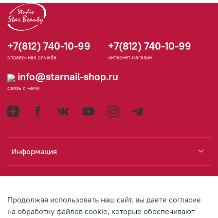
+7(812) 740-10-99
+7(812) 740-10-99
справочная служба
интернет-магазин
info@starnail-shop.ru
связь с нами
Информация
Каталог
Продолжая использовать наш сайт, вы даете согласие
Аккаунт
на обработку файлов cookie, которые обеспечивают