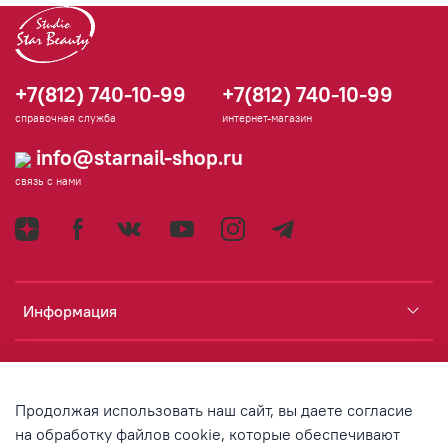
+7(812) 740-10-99
+7(812) 740-10-99
справочная служба
интернет-магазин
info@starnail-shop.ru
связь с нами
Информация
Каталог
Продолжая использовать наш сайт, вы даете согласие
Аккаунт
на обработку файлов cookie, которые обеспечивают