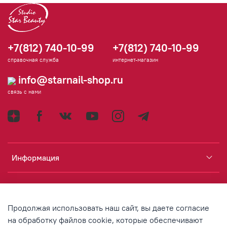
+7(812) 740-10-99
+7(812) 740-10-99
справочная служба
интернет-магазин
info@starnail-shop.ru
связь с нами
Информация
Каталог
Продолжая использовать наш сайт, вы даете согласие
Аккаунт
на обработку файлов cookie, которые обеспечивают