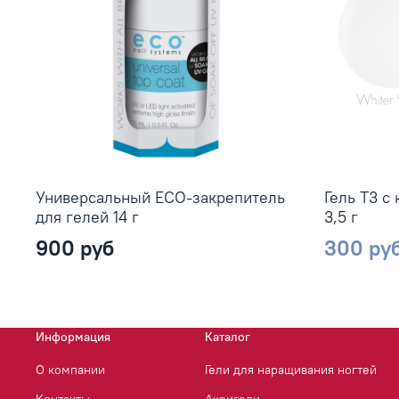
Универсальный ЕСО-закрепитель
Гель Т3 с
для гелей 14 г
3,5 г
900 руб
300 ру
Информация
Каталог
О компании
Гели для наращивания ногтей