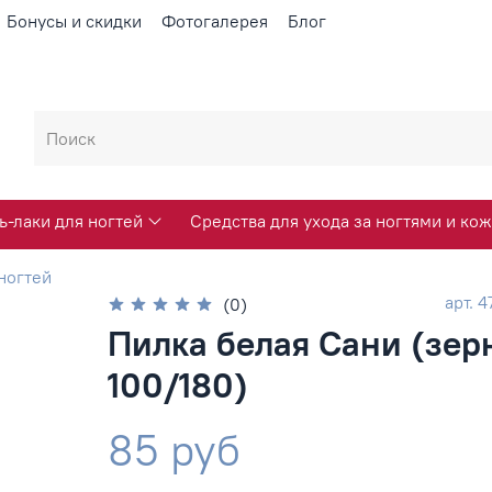
Бонусы и скидки
Фотогалерея
Блог
ь-лаки для ногтей
Средства для ухода за ногтями и кож
ногтей
арт.
4
(0)
Пилка белая Сани (зер
100/180)
85 руб