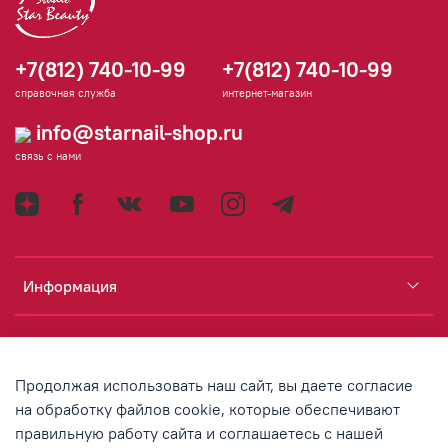
+7(812) 740-10-99
+7(812) 740-10-99
справочная служба
интернет-магазин
info@starnail-shop.ru
связь с нами
Информация
Каталог
Продолжая использовать наш сайт, вы даете согласие
Аккаунт
на обработку файлов cookie, которые обеспечивают
правильную работу сайта и соглашаетесь с нашей