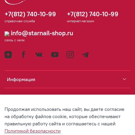
+7(812) 740-10-99
+7(812) 740-10-99
справочная служба
интернет-магазин
info@starnail-shop.ru
связь с нами
Информация
Каталог
Продолжая использовать наш сайт, вы даете согласие
Аккаунт
на обработку файлов cookie, которые обеспечивают
правильную работу сайта и соглашаетесь с нашей
Политикой безопасности