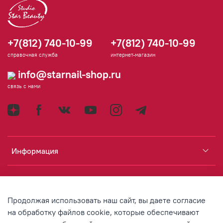
+7(812) 740-10-99
+7(812) 740-10-99
справочная служба
интернет-магазин
info@starnail-shop.ru
связь с нами
Информация
Каталог
Продолжая использовать наш сайт, вы даете согласие
Аккаунт
на обработку файлов cookie, которые обеспечивают