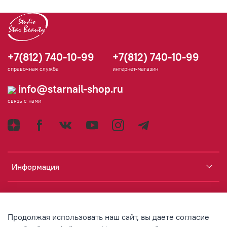
+7(812) 740-10-99
+7(812) 740-10-99
справочная служба
интернет-магазин
info@starnail-shop.ru
связь с нами
Информация
Каталог
Продолжая использовать наш сайт, вы даете согласие
Аккаунт