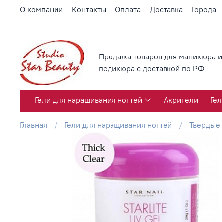
О компании
Контакты
Оплата
Доставка
Города
Продажа товаров для маникюра и
педикюра с доставкой по РФ
Гели для наращивания ногтей
Акригели
Гел
Главная
Гели для наращивания ногтей
Твердые