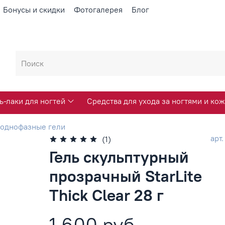
Бонусы и скидки
Фотогалерея
Блог
ь-лаки для ногтей
Средства для ухода за ногтями и кож
 однофазные гели
арт
(1)
Гель скульптурный
прозрачный StarLite
Thick Clear 28 г
1 600 руб