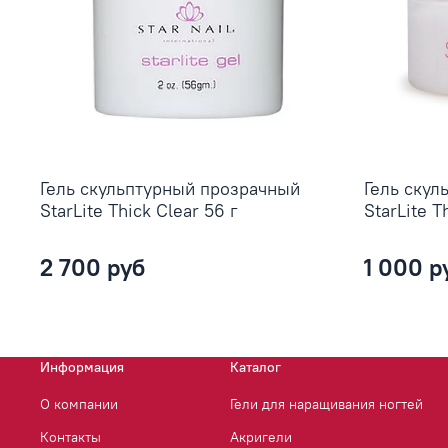
Гель скульптурный прозрачный
Гель скул
StarLite Thick Clear 56 г
StarLite T
2 700 руб
1 000 р
Информация
Каталог
О компании
Гели для наращивания ногтей
Контакты
Акригели