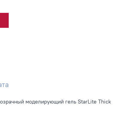
ата
розрачный моделирующий гель StarLite Thick