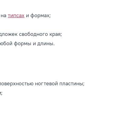
 на
типсах
и формах;
одложек свободного края;
любой формы и длины.
поверхностью ногтевой пластины;
и;