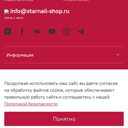
info@starnail-shop.ru
связь с нами
Информация
Каталог
Продолжая использовать наш сайт, вы даете согласие
Аккаунт
на обработку файлов cookie, которые обеспечивают
правильную работу сайта и соглашаетесь с нашей
Политикой безопасности
© 2020 Любое использование контента без письменного
разрешения запрещено
Понятно