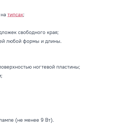
 на
типсах
;
одложек свободного края;
тей любой формы и длины.
поверхностью ногтевой пластины;
и;
лампе (не менее 9 Вт).