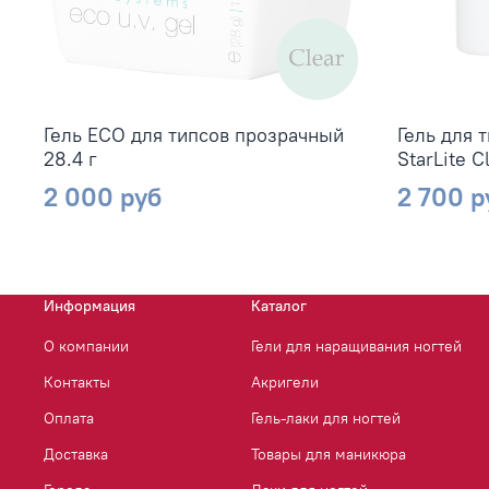
Гель ECO для типсов прозрачный
Гель для 
28.4 г
StarLite C
2 000 руб
2 700 р
Информация
Каталог
О компании
Гели для наращивания ногтей
Контакты
Акригели
Оплата
Гель-лаки для ногтей
Доставка
Товары для маникюра