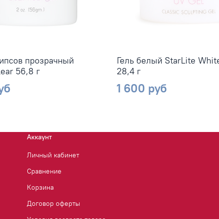
типсов прозрачный
Гель белый StarLite Whi
lear 56,8 г
28,4 г
уб
1 600 руб
Аккаунт
Личный кабинет
Сравнение
Корзина
Договор оферты