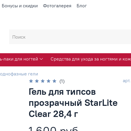
Бонусы и скидки
Фотогалерея
Блог
ь-лаки для ногтей
Средства для ухода за ногтями и кож
 однофазные гели
арт
(1)
Гель для типсов
прозрачный StarLite
Clear 28,4 г
1 600 руб