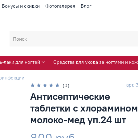
Бонусы и скидки
Фотогалерея
Блог
ь-лаки для ногтей
Средства для ухода за ногтями и кож
езинфекции
арт.
(0)
Антисептические
таблетки с хлорамином
молоко-мед уп.24 шт
800 руб