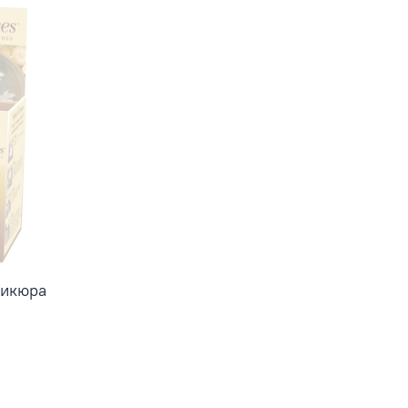
дикюра