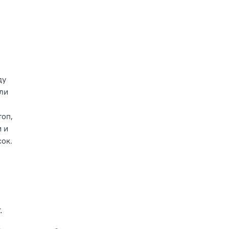
ду
ли
топ,
 и
ок.
.